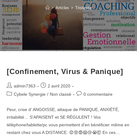
>
Articles
>
Tristesse
[Confinement, Virus & Panique]
Post
Post
admin7363
2 avril 2020
author:
published:
Post
Post
Cybele Synergie
/
Non classé
0 commentaire
category:
comments:
Peur, crise d' ANGOISSE, attaque de PANIQUE, ANXIÉTÉ,
irritabilité… S'APAISENT et SE RÉGULENT ! Vos
téléphone/tablette/pc vous permettent d'en bénéficier même en
restant chez vous A DISTANCE. 😟😰😨😱😢😭🤯 En ces…