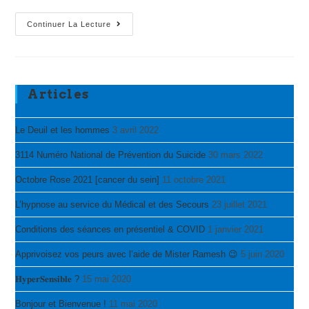
[Confinement,
Continuer La Lecture
Virus
&
Panique]
Articles
Le Deuil et les hommes
3 avril 2022
3114 Numéro National de Prévention du Suicide
30 mars 2022
Octobre Rose 2021 [cancer du sein]
11 octobre 2021
L’hypnose au service du Médical et des Secours
23 juillet 2021
Conditions des séances en présentiel & COVID
1 janvier 2021
Apprivoisez vos peurs avec l’aide de Mister Ramesh 😉
5 juin 2020
𝐇𝐲𝐩𝐞𝐫𝐒𝐞𝐧𝐬𝐢𝐛𝐥𝐞 ?
15 mai 2020
Bonjour et Bienvenue !
11 mai 2020