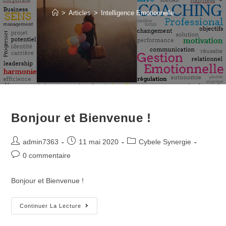
>
Articles
>
Intelligence Emotionnelle
Bonjour et Bienvenue !
Post
Post
Post
admin7363
11 mai 2020
Cybele Synergie
author:
published:
category:
Post
0 commentaire
comments:
Bonjour et Bienvenue !
Bonjour
Continuer La Lecture
Et
Bienvenue