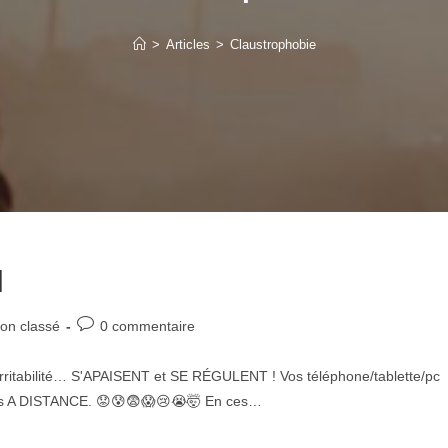
>
Articles
>
Claustrophobie
]
Post
on classé
0 commentaire
comments:
rritabilité… S'APAISENT et SE RÉGULENT ! Vos téléphone/tablette/pc
ous A DISTANCE. 😟😰😨😱😢😭🤯 En ces…