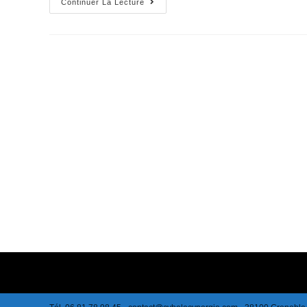
[Confinement,
Continuer La Lecture
Virus
&
Panique]