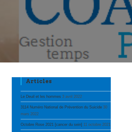
Articles
Le Deuil et les hommes
3 avril 2022
3114 Numéro National de Prévention du Suicide
30
mars 2022
Octobre Rose 2021 [cancer du sein]
11 octobre 2021